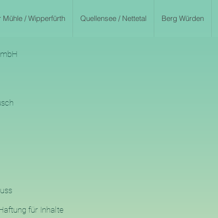
 Mühle / Wipperfürth
Quellensee / Nettetal
Berg Würden
 GmbH
usch
euss
aftung für Inhalte