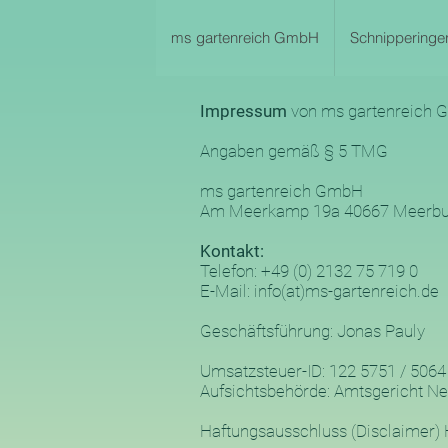
ms gartenreich GmbH
Schnipperinger
Impressum
von ms gartenreich
Angaben gemäß § 5 TMG
ms gartenreich GmbH
Am Meerkamp 19a 40667 Meerb
Kontakt:
Telefon: +49 (0) 2132 75 719 0
E-Mail: info(at)ms-gartenreich.de
Geschäftsführung: Jonas Pauly
Umsatzsteuer-ID: 122 5751 / 5064
Aufsichtsbehörde: Amtsgericht N
Haftungsausschluss (Disclaimer) H