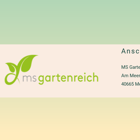
Ansc
MS Gart
Am Meer
40665 M